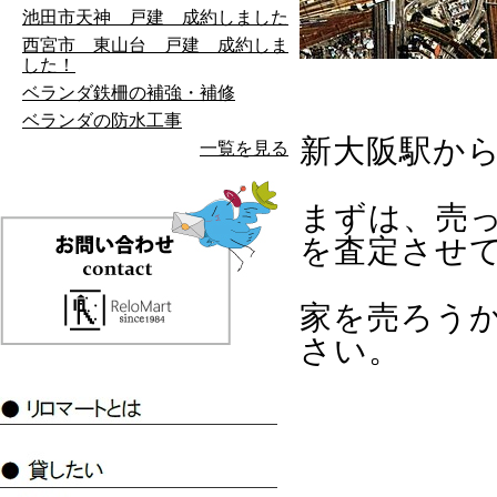
池田市天神 戸建 成約しました
西宮市 東山台 戸建 成約しま
した！
ベランダ鉄柵の補強・補修
ベランダの防水工事
新大阪駅から
一覧を見る
まずは、売
を査定させ
家を売ろう
さい。