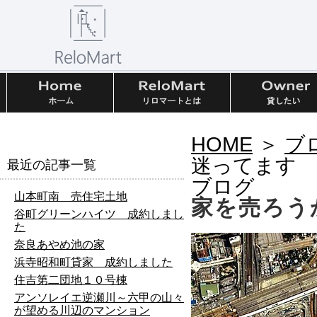
HOME
＞
ブ
迷ってます
最近の記事一覧
ブログ
山本町南 売住宅土地
家を売ろう
谷町グリーンハイツ 成約しまし
た
奈良あやめ池の家
浜寺昭和町貸家 成約しました
住吉第二団地１０号棟
アンソレイエ逆瀬川～六甲の山々
が望める川辺のマンション