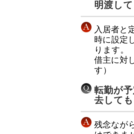
明渡して
入居者と
時に設定
ります。
借主に対
す）
転勤が予
去しても
残念なが