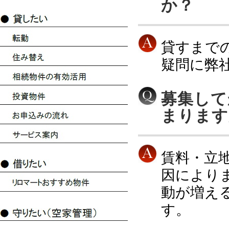
か？
貸すまで
疑問に弊
募集して
まります
賃料・立
因により
動が増え
す。