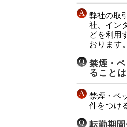
弊社の取
社、イン
どを利用
おります
禁煙・ペ
ることは
禁煙・ペ
件をつけ
転勤期間