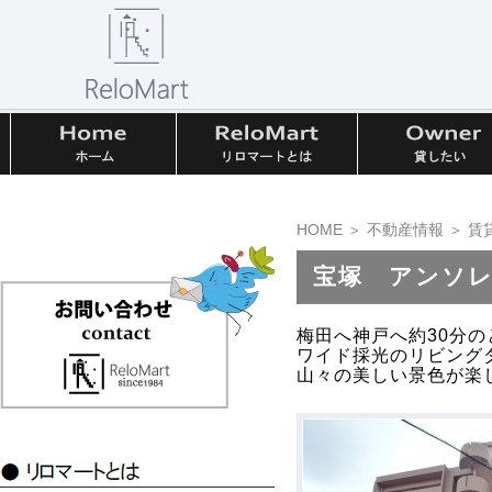
HOME
＞
不動産情報
＞
賃
宝塚 アンソレ
梅田へ神戸へ約30分
ワイド採光のリビング
山々の美しい景色が楽