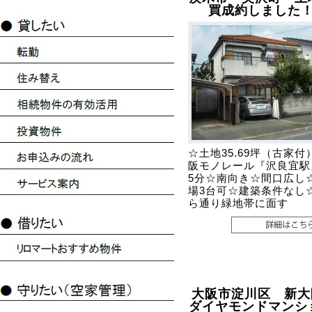
買成約しました
☆土地35.69坪（古家付
阪モノレール『沢良宜駅
5分☆南向き☆間口広し
場3台可☆建築条件なし
ら通り緑地帯に面す
大阪市淀川区 新大
ダイヤモンドマン