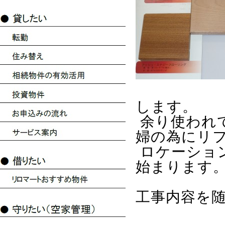
します。
余り使われ
婦の為にリ
ロケーショ
始まります
工事内容を