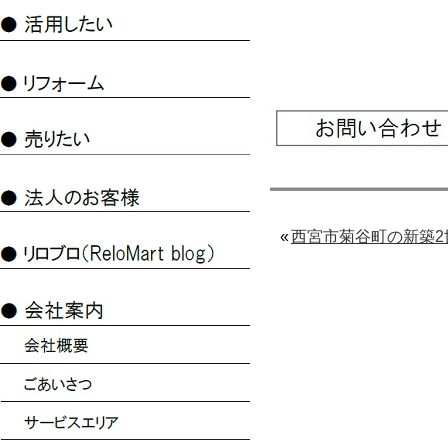
«
西宮市菊谷町の新築2