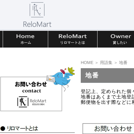
HOME
＞
用語集
＞ 地番
地番
登記上、定められた個
地番はあくまで土地登
郵便物を出す際などに