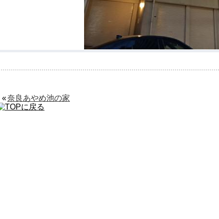
«
奈良あやめ池の家