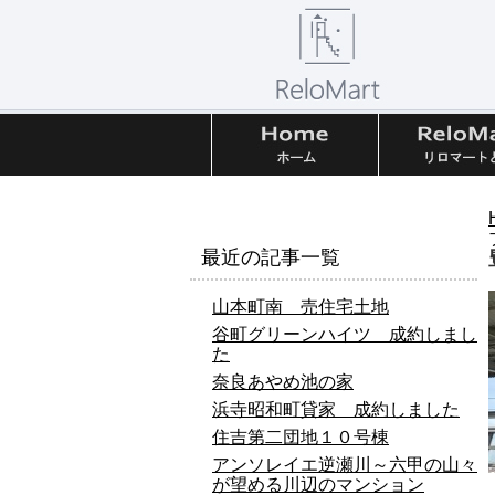
最近の記事一覧
山本町南 売住宅土地
谷町グリーンハイツ 成約しまし
た
奈良あやめ池の家
浜寺昭和町貸家 成約しました
住吉第二団地１０号棟
アンソレイエ逆瀬川～六甲の山々
が望める川辺のマンション