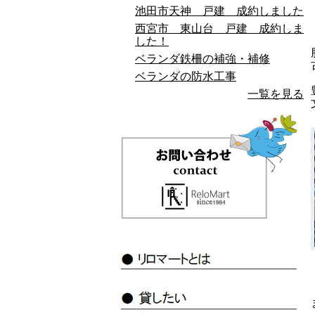
池田市天神 戸建 成約しました
西宮市 東山台 戸建 成約しま
した！
ベランダ鉄柵の補強・補修
ベランダの防水工事
一覧を見る