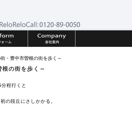
の街・豊中市曽根の街を歩く～
曽根の街を歩く～
5分程行くと
最初の段丘にさしかかる。