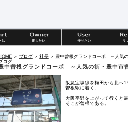
HOME
＞
ブログ
＞
社長
＞ 豊中曽根グランドコーポ ～人気
ブログ
豊中曽根グランドコーポ ～人気の街・豊中市
阪急宝塚線を梅田から北へ1
曽根駅に着く。
大阪平野を上がって行くと
そこが曽根である。