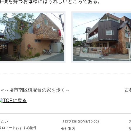
子供を持つお母様にはうれしいところである。
«
～堺市南区槙塚台の家を歩く～
古
りたい
リロブロ(RiloMart blog)
リロマートおすすめ物件
会社案内